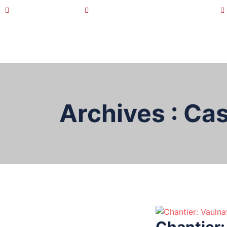
contact@smpf38.fr
330 Rue de Chantarot 38210 VOUREY
Accueil
Présentation
Isolation Extérieur
Peint
Archives :
Cas
Chantier: