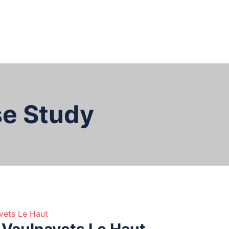
04 76 35 12 66
Ravalement De Façade
ure
MaPrimeRénov’
Contact
e Study
 Vaulnavets Le Haut